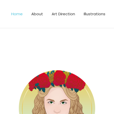
Home
About
Art Direction
Illustrations
lustrator